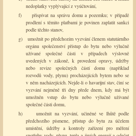
nedoplatky vyplývající z vyúčtování,
f)
přispívat na správu domu a pozemku; v případě
prodlení s těmito platbami je povinen zaplatit sankci
podle těchto stanov,
g)
umožnit po předchozím vyzvání členem statutárního
orgánu společenství přístup do bytu nebo výlučně
užívané společné části v případech výslovně
uvedených v zákoně, k provedení opravy, údržby
nebo revize společných částí domu (například
rozvodů vody, plynu) procházejících bytem nebo se
v něm nacházejících. Nejde-li o havarijní stav, činí se
vyzvání nejméně tři dny přede dnem, kdy má být
umožněn vstup do bytu nebo výlučně užívané
společné části domu,
h)
umožnit na vyzvání, učiněné ve lhůtě podle
předchozího písmene, přístup do bytu za účelem
umístění, údržby a kontroly zařízení pro měření
spotřeby vody, plynu, tepla a jiných energií a odečet