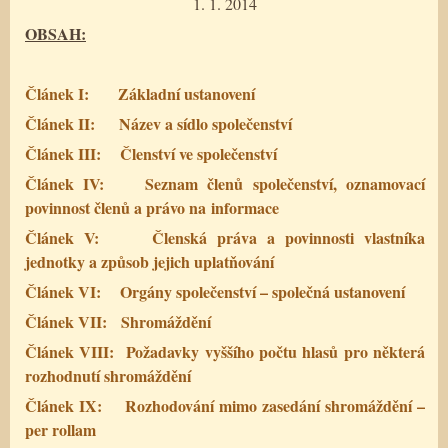
1. 1. 2014
OBSAH:
Článek I:
Základní ustanovení
Článek II:
Název a sídlo společenství
Článek III:
Členství ve společenství
Článek IV:
Seznam členů společenství, oznamovací
povinnost členů a právo na informace
Článek V:
Členská práva a povinnosti vlastníka
jednotky a způsob jejich uplatňování
Článek VI:
Orgány společenství – společná ustanovení
Článek VII:
Shromáždění
Článek VIII:
Požadavky vyššího počtu hlasů pro některá
rozhodnutí shromáždění
Článek IX:
Rozhodování mimo zasedání shromáždění –
per rollam