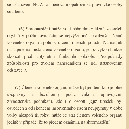
se ustanovení NOZ
o jmenování opatrovníka právnické osoby
soudem).
(6) Shromáždění může volit náhradníky členů volených
orgánů v počtu rovnajícím se nejvýše počtu zvolených členů
voleného orgánu spolu s určením jejich pořadí. Náhradník
nastupuje na místo člena voleného orgánu, jehož výkon funkce
skončil před uplynutím funkčního období. Předpoklady
způsobilosti pro zvolení náhradníkem se řídí ustanovením
odstavce 7.
(7) Členem voleného orgánu může být jen ten, kdo je plně
svéprávný a bezúhonný podle zákona upravujícím
živnostenské podnikání. Jde-li o osobu, jejíž úpadek byl
osvědčen a od skončení insolventního řízení neuplynuly v době
volby alespoň tři roky, může se stát členem voleného orgánu
jedině v případě, že to předem oznámila na shromáždění.