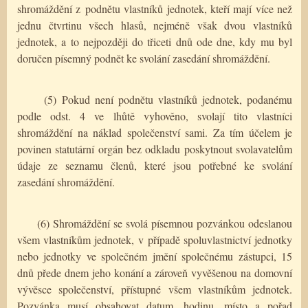
shromáždění z podnětu vlastníků jednotek, kteří mají více než
jednu čtvrtinu všech hlasů, nejméně však dvou vlastníků
jednotek, a to nejpozději do třiceti dnů ode dne, kdy mu byl
doručen písemný podnět ke svolání zasedání shromáždění.
(5) Pokud není podnětu vlastníků jednotek, podanému
podle odst. 4 ve lhůtě vyhověno, svolají tito vlastníci
shromáždění na náklad společenství sami. Za tím účelem je
povinen statutární orgán bez odkladu poskytnout svolavatelům
údaje ze seznamu členů, které jsou potřebné ke svolání
zasedání shromáždění.
(6) Shromáždění se svolá písemnou pozvánkou odeslanou
všem vlastníkům jednotek, v případě spoluvlastnictví jednotky
nebo jednotky ve společném jmění společnému zástupci, 15
dnů přede dnem jeho konání a zároveň vyvěšenou na domovní
vývěsce společenství, přístupné všem vlastníkům jednotek.
Pozvánka musí obsahovat datum, hodinu, místo a pořad