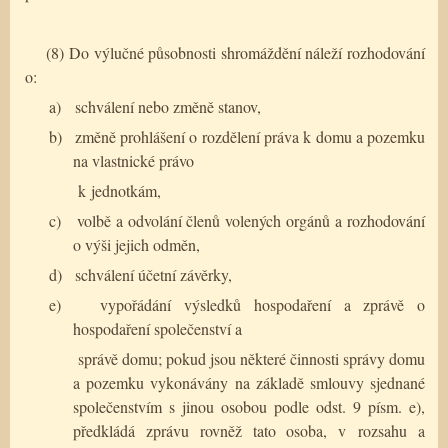
(8) Do výlučné působnosti shromáždění náleží rozhodování
o:
a)
schválení nebo změně stanov,
b)
změně prohlášení o rozdělení práva k domu a pozemku
na vlastnické právo
k jednotkám,
c)
volbě a odvolání členů volených orgánů a rozhodování
o výši jejich odměn,
d)
schválení účetní závěrky,
e)
vypořádání výsledků hospodaření a zprávě o
hospodaření společenství a
správě domu; pokud jsou některé činnosti správy domu
a pozemku vykonávány na základě smlouvy sjednané
společenstvím s jinou osobou podle odst. 9 písm. e),
předkládá zprávu rovněž tato osoba, v rozsahu a