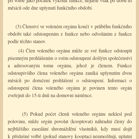
při volbě jako počátek výkonu funkce, nejdéle však po dobu tří
měsíců ode dne uplynutí funkčního období.
(3) Členství ve voleném orgánu končí v průběhu funkčního
období také odstoupením z funkce nebo odvoláním z funkce
podle těchto stanov
.
(4) Člen voleného orgánu může ze své funkce odstoupit
písemným prohlášením o svém odstoupení došlým společenství
a adresovaným tomu orgánu, jehož je členem. Funkce
odstoupivšího člena voleného orgánu zaniká uplynutím dvou
měsíců po doručení prohlášení o odstoupení. Informaci o
odstoupení člena voleného orgánu je povinen tento orgán
zveřejnit do 15-ti dnů na domovní nástěnce.
(5) Pokud počet členů voleného orgánu neklesl pod
polovinu, může orgán povolat (kooptovat) náhradní členy do
nejbližšího zasedání shromáždění vlastníků, kdy musí dojít
k příslušné volbě (pokud stanovy kooptaci neumožňují, uplatní