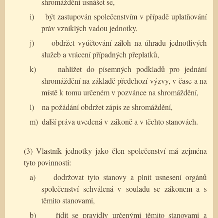
shromáždění usnášet se,
i)
být zastupován společenstvím v případě uplatňování
práv vzniklých vadou jednotky,
j)
obdržet vyúčtování záloh na úhradu jednotlivých
služeb a vrácení případných přeplatků,
k)
nahlížet do písemných podkladů pro jednání
shromáždění na základě předchozí výzvy, v čase a na
místě k tomu určeném v pozvánce na shromáždění,
l)
na požádání obdržet zápis ze shromáždění,
m)
další práva uvedená v zákoně a v těchto stanovách.
(3) Vlastník jednotky jako člen společenství má zejména
tyto povinnosti:
a)
dodržovat tyto stanovy a plnit usnesení orgánů
společenství schválená v souladu se zákonem a s
těmito stanovami,
b)
řídit se pravidly určenými těmito stanovami a