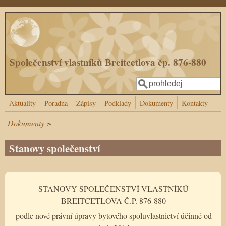
Přejít k hlavnímu obsahu
Společenství vlastníků Breitcetlova čp. 876-880
Hledat
Vyhledávání
Aktuality
Poradna
Zápisy
Podklady
Dokumenty
Kontakty
Dokumenty
>
Stanovy společenství
STANOVY SPOLEČENSTVÍ VLASTNÍKŮ
BREITCETLOVA Č.P. 876-880
podle nové právní úpravy bytového spoluvlastnictví účinné od