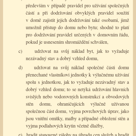
především v případě pravidel pro užívání společných
částí a při dodržování obvyklých pravidel soužití
v domě zajistit jejich dodržování také osobami, jimž
umožnil přístup do domu nebo bytu; shodně to platí
pro dodržování pravidel určených v domovním řádu,
pokud je usnesením shromáždění schválen,
c)
udržovat na svůj náklad byt, jak to vyžaduje
nezávadný stav a dobrý vzhled domu,
d)
udržovat na svůj náklad společné části domu
přenechané vlastníkovi jednotky k výlučnému užívání
spolu s jednotkou, jak to vyžaduje nezávadný stav a
dobrý vzhled domu; to se netýká udržování hlavních
svislých nebo vodorovných konstrukcí a obvodových
stěn domu, ohraničujících výlučně užívanou
společnou část domu, vyjma povrchových úprav, jako
jsou vnitřní omítky, malby a případné obložení stěn a
vyjma podlahových krytin včetně dlažby,
e)
hradit stanovené zálohy na úhradu cen služeb a hradit