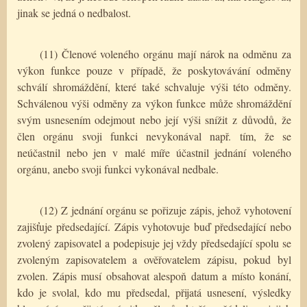
jinak se jedná o nedbalost.
(11) Členové voleného orgánu mají nárok na odměnu za
výkon funkce pouze v případě, že poskytovávání odměny
schválí shromáždění, které také schvaluje výši této odměny.
Schválenou výši odměny za výkon funkce může shromáždění
svým usnesením odejmout nebo její výši snížit z důvodů, že
člen orgánu svoji funkci nevykonával např. tím, že se
neúčastnil nebo jen v malé míře účastnil jednání voleného
orgánu, anebo svoji funkci vykonával nedbale.
(12) Z jednání orgánu se pořizuje zápis, jehož vyhotovení
zajišťuje předsedající. Zápis vyhotovuje buď předsedající nebo
zvolený zapisovatel a podepisuje jej vždy předsedající spolu se
zvoleným zapisovatelem a ověřovatelem zápisu, pokud byl
zvolen. Zápis musí obsahovat alespoň datum a místo konání,
kdo je svolal, kdo mu předsedal, přijatá usnesení, výsledky