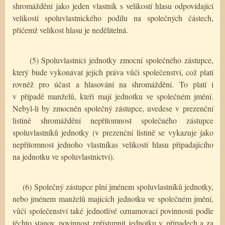
shromáždění jako jeden vlastník s velikostí hlasu odpovídající
velikosti spoluvlastnického podílu na společných částech,
přičemž velikost hlasu je nedělitelná.
(5) Spoluvlastníci jednotky zmocní společného zástupce,
který bude vykonávat jejich práva vůči společenství, což platí
rovněž pro účast a hlasování na shromáždění. To platí i
v případě manželů, kteří mají jednotku ve společném jmění.
Nebyl-li by zmocněn společný zástupce, uvedese v prezenční
listině shromáždění nepřítomnost společného zástupce
spoluvlastníků jednotky (v prezenční listině se vykazuje jako
nepřítomnost jednoho vlastníkas velikostí hlasu připadajícího
na jednotku ve spoluvlastnictví).
(6) Společný zástupce plní jménem spoluvlastníků jednotky,
nebo jménem manželů majících jednotku ve společném jmění,
vůči společenství také jednotlivé oznamovací povinnosti podle
těchto stanov, povinnost zpřístupnit jednotku v případech a za