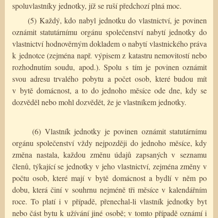
spoluvlastníky jednotky, jíž se ruší předchozí plná moc.
(5) Každý, kdo nabyl jednotku do vlastnictví, je povinen
oznámit statutárnímu orgánu společenství nabytí jednotky do
vlastnictví hodnověrným dokladem o nabytí vlastnického práva
k jednotce (zejména např. výpisem z katastru nemovitostí nebo
rozhodnutím soudu, apod.). Spolu s tím je povinen oznámit
svou adresu trvalého pobytu a počet osob, které budou mít
v bytě domácnost, a to do jednoho měsíce ode dne, kdy se
dozvěděl nebo mohl dozvědět, že je vlastníkem jednotky.
(6) Vlastník jednotky je povinen oznámit statutárnímu
orgánu společenství vždy nejpozději do jednoho měsíce, kdy
změna nastala, každou změnu údajů zapsaných v seznamu
členů, týkající se jednotky v jeho vlastnictví, zejména změny v
počtu osob, které mají v bytě domácnost a bydlí v něm po
dobu, která činí v souhrnu nejméně tři měsíce v kalendářním
roce. To platí i v případě, přenechal-li vlastník jednotky byt
nebo část bytu k užívání jiné osobě; v tomto případě oznámí i