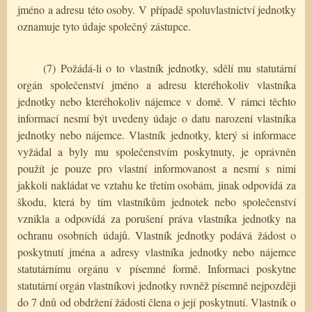
jméno a adresu této osoby. V případě spoluvlastnictví jednotky
oznamuje tyto údaje společný zástupce.
(7) Požádá-li o to vlastník jednotky, sdělí mu statutární
orgán společenství jméno a adresu kteréhokoliv vlastníka
jednotky nebo kteréhokoliv nájemce v domě. V rámci těchto
informací nesmí být uvedeny údaje o datu narození vlastníka
jednotky nebo nájemce. Vlastník jednotky, který si informace
vyžádal a byly mu společenstvím poskytnuty, je oprávněn
použít je pouze pro vlastní informovanost a nesmí s nimi
jakkoli nakládat ve vztahu ke třetím osobám, jinak odpovídá za
škodu, která by tím vlastníkům jednotek nebo společenství
vznikla a odpovídá za porušení práva vlastníka jednotky na
ochranu osobních údajů. Vlastník jednotky podává žádost o
poskytnutí jména a adresy vlastníka jednotky nebo nájemce
statutárnímu orgánu v písemné formě. Informaci poskytne
statutární orgán vlastníkovi jednotky rovněž písemně nejpozději
do 7 dnů od obdržení žádosti člena o její poskytnutí. Vlastník o