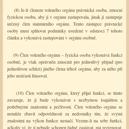
(8) Je-li členem voleného orgánu právnická osoba, zmocní
fyzickou osobu, aby ji v orgánu zastupovala, jinak ji zastupuje
určený člen statutárního orgánu. Tento zástupce právnické
osoby musí splňovat podmínky uvedené v odstavci 7 tohoto
článku a vykonává zastupování v orgánu osobně.
(9) Člen voleného orgánu – fyzická osoba vykonává funkci
osobně, je však oprávněn zmocnit pro jednotlivý případ (pro
jednotlivou schůzi) jiného člena téhož orgánu, aby za něho při
jeho neúčasti hlasoval.
(10) Člen voleného orgánu, který přijal funkci, se tímto
zavazuje, že jí bude vykonávat s nezbytnou loajalitou a
potřebnými znalostmi a pečlivostí. Člen voleného orgánu se
nemůže zbavit odpovědnosti za nedostatky tím, že svými
znalostmi na výkon funkce nestačí. Vezme-li na sebe funkci,
ačkoliv ví, že ji nebude schopen řádně zastávat, má rezignovat,