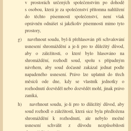
v prostorách určených společenstvím po dohodě
s osobou, která je za společenství přítomna nahlížení
do těchto písemností společenství, není však
oprávněn odnášet si jakékoliv písemnosti mimo tyto
prostory,
g)
navrhnout soudu, byl-li přehlasován při schvalování
usnesení shromáždění a je-li pro to důležitý důvod,
aby o záležitosti, o které bylo hlasováno na
shromáždění, rozhodl soud, spolu s případným
návrhem, aby soud dočasně zakázal jednat podle
napadeného usnesení. Právo lze uplatnit do třech
měsíců ode dne, kdy se vlastník jednotky o
rozhodnutí dozvěděl nebo dozvědět mohl, jinak právo
zaniká,
h)
navrhnout soudu, je-li pro to důležitý důvod, aby
soud rozhodl o záležitosti, která sice byla předložena
shromáždění k rozhodnutí, ale nebylo možné
usnesení schválit z důvodu nezpůsobilosti