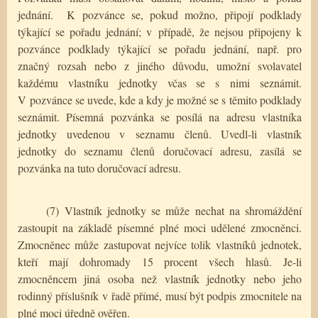
jednání.
K pozvánce se, pokud možno, připojí podklady
týkající se pořadu jednání; v případě, že nejsou připojeny k
pozvánce podklady týkající se pořadu jednání, např. pro
značný rozsah nebo z jiného důvodu, umožní svolavatel
každému vlastníku jednotky včas se s nimi seznámit.
V pozvánce se uvede, kde a kdy je možné se s těmito podklady
seznámit. Písemná pozvánka se posílá na adresu vlastníka
jednotky uvedenou v seznamu členů. Uvedl-li vlastník
jednotky do seznamu členů doručovací adresu, zasílá se
pozvánka na tuto doručovací adresu.
(7) Vlastník jednotky se může nechat na shromáždění
zastoupit na základě písemné plné moci udělené zmocněnci.
Zmocněnec může zastupovat nejvíce tolik vlastníků jednotek,
kteří mají dohromady 15 procent všech hlasů. Je-li
zmocněncem jiná osoba než vlastník jednotky nebo jeho
rodinný příslušník v řadě přímé, musí být podpis zmocnitele na
plné moci úředně ověřen.