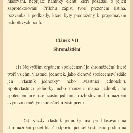
hlasování, nepřijaté námitky členů, kteří požádali o jejich
zaprotokolování. Přílohu zápisu tvoří prezenční listina,
pozvánka a podklady, které byly předloženy k projednávání
jednotlivých bodů.
Článek VII
Shromáždění
(1) Nejvyšším orgánem společenství je shromáždění, které
tvoří všichni vlastníci jednotek, jako členové společenství (dále
jen „vlastník jednotky“ nebo „vlastníci jednotek“).
Spoluvlastníci jednotky nebo manželé mající jednotku ve
společném jmění se účastní jednání a rozhodování shromáždění
svým zmocněným společným zástupcem.
(2) Každý vlastník jednotky má při hlasování na
shromáždění počet hlasů odpovídající velikosti jeho podílu na