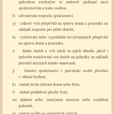
způsobem uvedeným ve smlouvě sjednané mezi
společenstvím a touto osobou,
f)
schvalování rozpočtu společenství,
g)
celkové výši příspěvků na správu domu a pozemku na
základě rozpočtu pro příští období,
h)
vyúčtování nebo vypořádání nevyčerpaných příspěvků
na správu domu a pozemku,
i)
druhu služeb a výši záloh na jejich úhradu, jakož i
způsobu rozúčtování cen služeb na jednotky na základě
pravidel určených těmito stanovami,
j)
členství společenství v právnické osobě působící
v oblasti bydlení,
k)
změně účelu užívání domu nebo bytu,
l)
změně podlahové plochy bytu,
m) úplném nebo částečném sloučení nebo rozdělení
jednotek,
n)
změně podílu na společných částech,