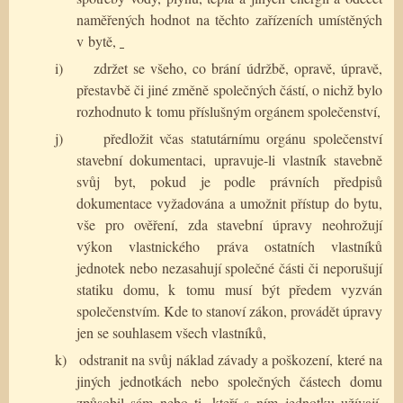
naměřených hodnot na těchto zařízeních umístěných
v bytě,
i)
zdržet se všeho, co brání údržbě, opravě, úpravě,
přestavbě či jiné změně společných částí, o nichž bylo
rozhodnuto k tomu příslušným orgánem společenství,
j)
předložit včas statutárnímu orgánu společenství
stavební dokumentaci, upravuje-li vlastník stavebně
svůj byt, pokud je podle právních předpisů
dokumentace vyžadována a umožnit přístup do bytu,
vše pro ověření, zda stavební úpravy neohrožují
výkon vlastnického práva ostatních vlastníků
jednotek nebo nezasahují společné části či neporušují
statiku domu, k tomu musí být předem vyzván
společenstvím. Kde to stanoví zákon, provádět úpravy
jen se souhlasem všech vlastníků,
k)
odstranit na svůj náklad závady a poškození, které na
jiných jednotkách nebo společných částech domu
způsobil sám nebo ti, kteří s ním jednotku užívají,