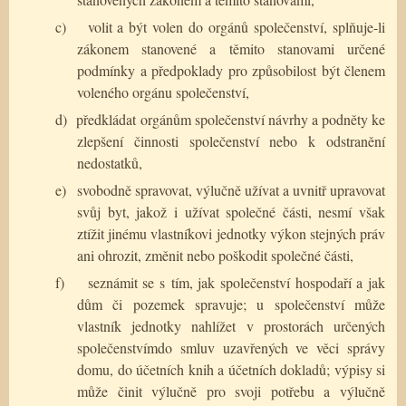
c)
volit a být volen do orgánů společenství, splňuje-li
zákonem stanovené a těmito stanovami určené
podmínky a předpoklady pro způsobilost být členem
voleného orgánu společenství,
d)
předkládat orgánům společenství návrhy a podněty ke
zlepšení činnosti společenství nebo k odstranění
nedostatků,
e)
svobodně spravovat, výlučně užívat a uvnitř upravovat
svůj byt, jakož i užívat společné části, nesmí však
ztížit jinému vlastníkovi jednotky výkon stejných práv
ani ohrozit, změnit nebo poškodit společné části,
f)
seznámit se s tím, jak společenství hospodaří a jak
dům či pozemek spravuje; u společenství může
vlastník jednotky nahlížet v prostorách určených
společenstvímdo smluv uzavřených ve věci správy
domu, do účetních knih a účetních dokladů; výpisy si
může činit výlučně pro svoji potřebu a výlučně