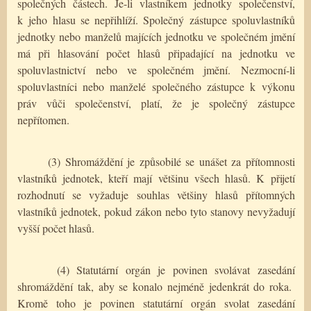
společných částech. Je-li vlastníkem jednotky společenství,
k jeho hlasu se nepřihlíží. Společný zástupce spoluvlastníků
jednotky nebo manželů majících jednotku ve společném jmění
má při hlasování počet hlasů připadající na jednotku ve
spoluvlastnictví nebo ve společném jmění. Nezmocní-li
spoluvlastníci nebo manželé společného zástupce k výkonu
práv vůči společenství, platí, že je společný zástupce
nepřítomen.
(3) Shromáždění je způsobilé se unášet za přítomnosti
vlastníků jednotek, kteří mají většinu všech hlasů. K přijetí
rozhodnutí se vyžaduje souhlas většiny hlasů přítomných
vlastníků jednotek, pokud zákon nebo tyto stanovy nevyžadují
vyšší počet hlasů.
(4) Statutární orgán je povinen svolávat zasedání
shromáždění tak, aby se konalo nejméně jedenkrát do roka.
Kromě toho je povinen statutární orgán svolat zasedání