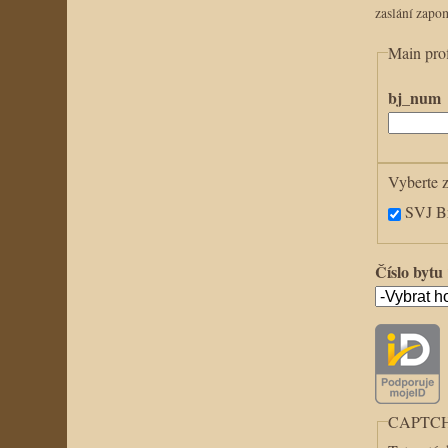
zaslání zapo
Main prof
bj_num
Vyberte z
SVJ Br
Číslo bytu
CAPTC