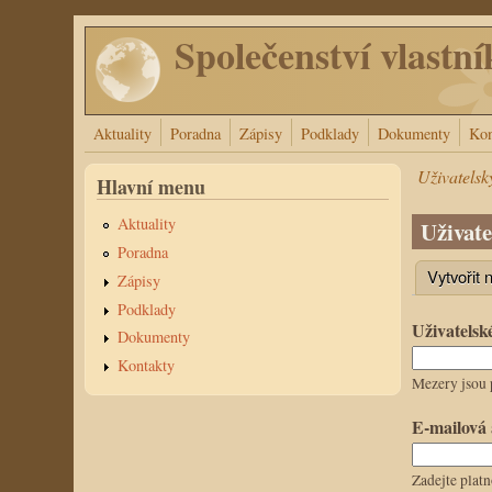
Přejít k hlavnímu obsahu
Společenství vlastní
Aktuality
Poradna
Zápisy
Podklady
Dokumenty
Kon
Uživatelsk
Hlavní menu
Aktuality
Uživate
Poradna
Vytvořit 
Zápisy
Hlavní 
Podklady
Uživatels
Dokumenty
Kontakty
Mezery jsou 
E-mailová
Zadejte platn