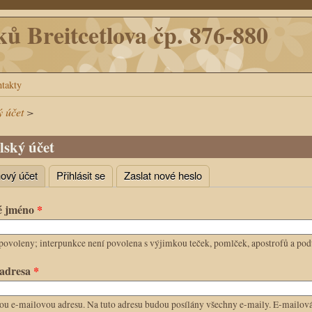
ků Breitcetlova čp. 876-880
takty
ý účet
>
lský účet
nový účet
(aktivní záložka)
Přihlásit se
Zaslat nové heslo
záložky
ké jméno
*
povoleny; interpunkce není povolena s výjimkou teček, pomlček, apostrofů a podt
 adresa
*
ou e-mailovou adresu. Na tuto adresu budou posílány všechny e-maily. E-mailová 