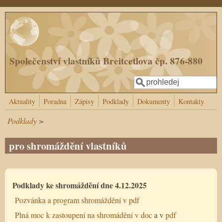
Přejít k hlavnímu obsahu
Společenství vlastníků Breitcetlova čp. 876-880
Hledat
Vyhledávání
Aktuality
Poradna
Zápisy
Podklady
Dokumenty
Kontakty
Podklady
>
pro shromáždění vlastníků
Podklady ke shromáždění dne 4.12.2025
Pozvánka a program shromáždění v pdf
Plná moc k zastoupení na shromádění v doc
a v
pdf