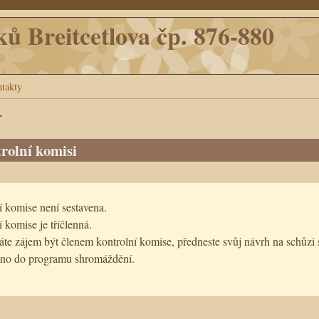
ků Breitcetlova čp. 876-880
takty
>
rolní komisi
í komise není sestavena.
 komise je tříčlenná.
e zájem být členem kontrolní komise, předneste svůj návrh na schůzi s
no do programu shromáždění.