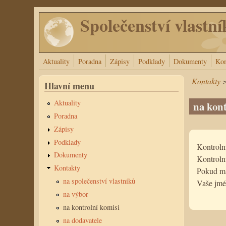
Přejít k hlavnímu obsahu
Společenství vlastní
Aktuality
Poradna
Zápisy
Podklady
Dokumenty
Kon
Kontakty
Hlavní menu
Aktuality
na kont
Poradna
Zápisy
Podklady
Kontroln
Dokumenty
Kontrolní
Kontakty
Pokud mát
na společenství vlastníků
Vaše jmé
na výbor
na kontrolní komisi
na dodavatele