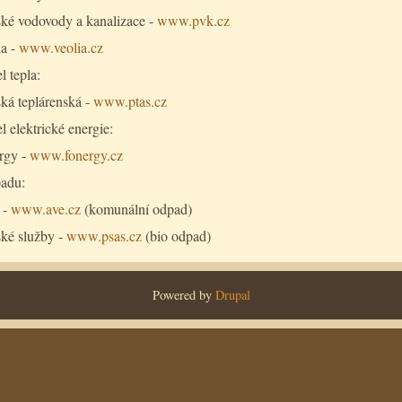
ské vodovody a kanalizace -
www.pvk.cz
ia -
www.veolia.cz
 tepla:
ká teplárenská -
www.ptas.cz
 elektrické energie:
rgy -
www.fonergy.cz
adu:
 -
www.ave.cz
(komunální odpad)
ské služby -
www.psas.cz
(bio odpad)
Powered by
Drupal