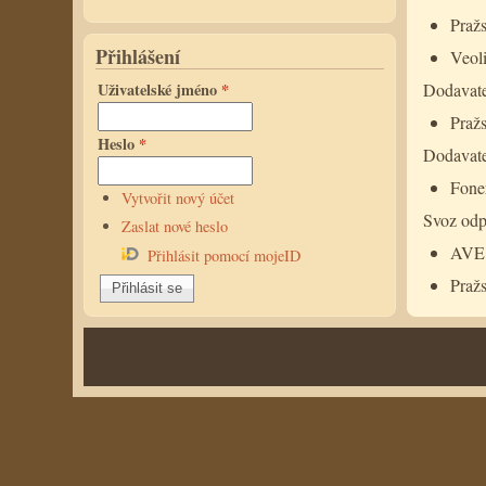
Praž
Přihlášení
Veol
Uživatelské jméno
*
Dodavatel
Pražs
Heslo
*
Dodavatel
Fone
Vytvořit nový účet
Svoz odp
Zaslat nové heslo
AVE
Přihlásit pomocí mojeID
Praž