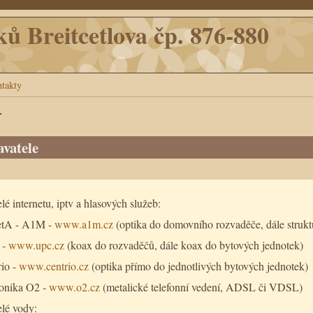
ků Breitcetlova čp. 876-880
takty
>
vatele
é internetu, iptv a hlasových služeb:
etA - A1M -
www.a1m.cz
(optika do domovního rozvaděče, dále strukt
 -
www.upc.cz
(koax do rozvaděčů, dále koax do bytových jednotek)
io -
www.centrio.cz
(optika přímo do jednotlivých bytových jednotek)
fonika O2 -
www.o2.cz
(metalické telefonní vedení, ADSL či VDSL)
lé vody: