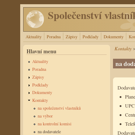
Přejít k hlavnímu obsahu
Společenství vlastní
Aktuality
Poradna
Zápisy
Podklady
Dokumenty
Kon
Kontakty
Hlavní menu
Aktuality
na doda
Poradna
Zápisy
Podklady
Dodavatel
Dokumenty
Plan
Kontakty
UPC
na společenství vlastníků
Centr
na výbor
Tele
na kontrolní komisi
na dodavatele
Dodavate